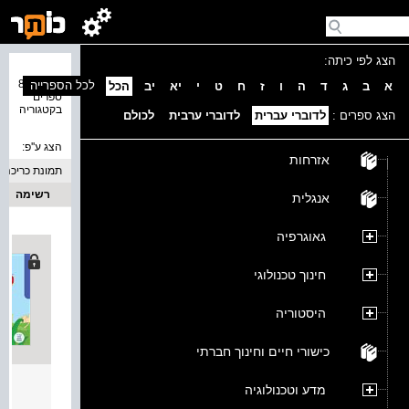
הצג לפי כיתה:
נמצאו 80
לכל הספרייה
א
ב
ג
ד
ה
ו
ז
ח
ט
י
יא
יב
הכל
ספרים
בקטגוריה
הצג ספרים :
לדוברי עברית
לדוברי ערבית
לכולם
הצג ע''פ:
אזרחות
תמונת כריכה
רשימה
אנגלית
גאוגרפיה
חינוך טכנולוגי
היסטוריה
כישורי חיים וחינוך חברתי
מסלולים 
מדע וטכנולוגיה