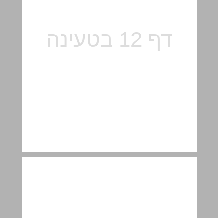
ב. יחס מצומצם ... 13