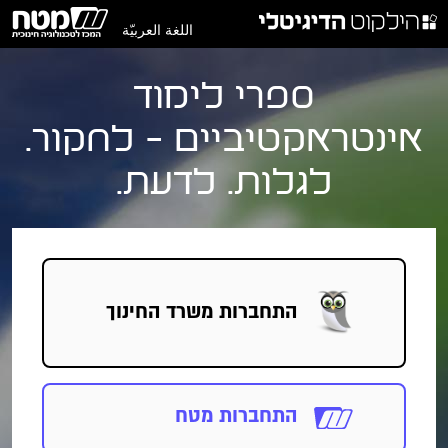
اللغة العربيّة
ספרי לימוד
אינטראקטיביים - לחקור.
לגלות. לדעת.
התחברות
משרד החינוך
התחברות מטח