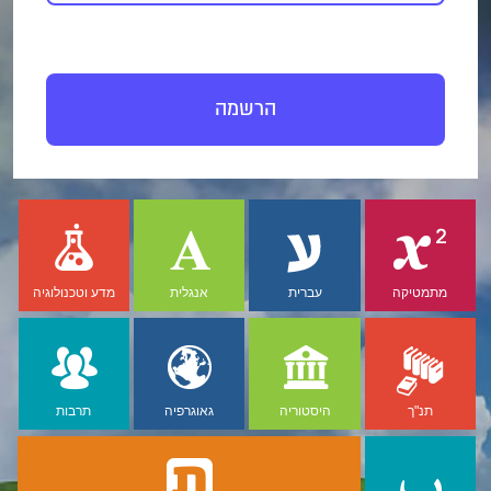
הרשמה
מתמטיקה
עברית
אנגלית
מדע וטכנולוגיה
תנ"ך
היסטוריה
גאוגרפיה
תרבות