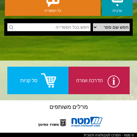
ערבית
כל הספריה
יהודית-ישראלית
הדרכה ועזרה
סל קניות
מו"לים משותפים
© מטח - המרכז לטכנולוגיה חינוכית