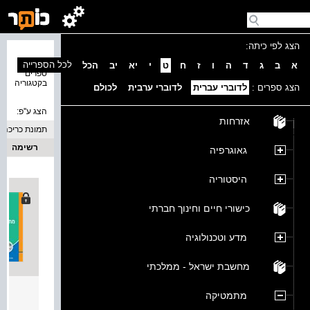
הצג לפי כיתה:
נמצאו 5
לכל הספרייה
א
ב
ג
ד
ה
ו
ז
ח
ט
י
יא
יב
הכל
ספרים
בקטגוריה
הצג ספרים :
לדוברי עברית
לדוברי ערבית
לכולם
הצג ע''פ:
אזרחות
תמונת כריכה
רשימה
גאוגרפיה
היסטוריה
כישורי חיים וחינוך חברתי
מדע וטכנולוגיה
מחשבת ישראל - ממלכתי
דרכים 
מתמטיקה