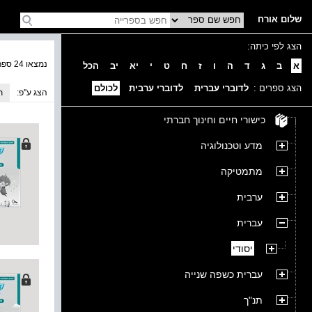
שלום אורח
הצג לפי כיתה:
נמצאו 24 ספרים בקטגוריה
א
ב
ג
ד
ה
ו
ז
ח
ט
י
יא
יב
הכל
הצג ספרים :
לדוברי עברית
לדוברי ערבית
לכולם
הצג ע''פ:
ת
כישורי חיים וחינוך חברתי
מדע וטכנולוגיה
מתמטיקה
ערבית
עברית
יסודי
עברית כשפה שנייה
תנ"ך