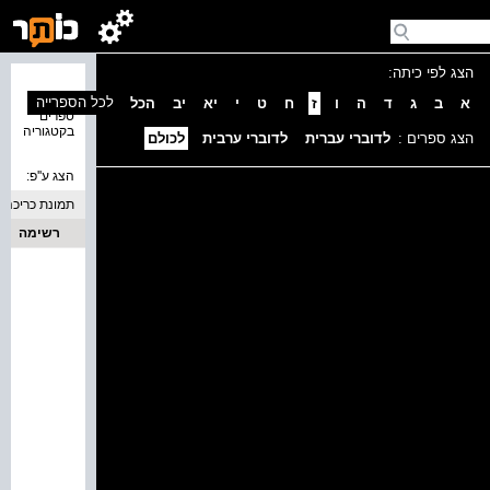
הצג לפי כיתה:
נמצאו 0
לכל הספרייה
א
ב
ג
ד
ה
ו
ז
ח
ט
י
יא
יב
הכל
ספרים
בקטגוריה
הצג ספרים :
לדוברי עברית
לדוברי ערבית
לכולם
הצג ע''פ:
תמונת כריכה
רשימה