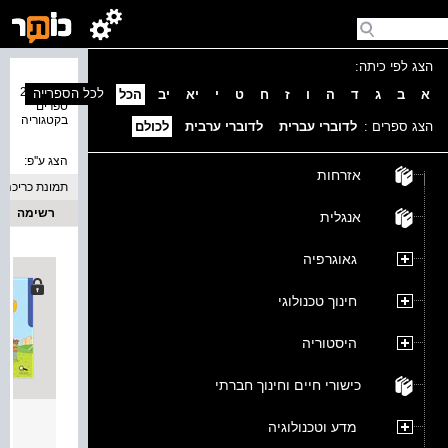
הצג לפי כיתה:
נמצאו 24
לכל הספרייה
א
ב
ג
ד
ה
ו
ז
ח
ט
י
יא
יב
הכל
ספרים
בקטגוריה
הצג ספרים :
לדוברי עברית
לדוברי ערבית
לכולם
הצג ע''פ:
אזרחות
תמונת כריכה
רשימה
אנגלית
גאוגרפיה
חינוך טכנולוגי
היסטוריה
כישורי חיים וחינוך חברתי
שבילים חד
מדע וטכנולוגיה