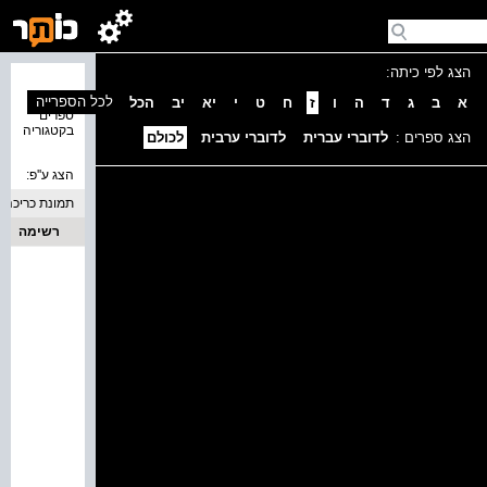
הצג לפי כיתה:
נמצאו 0
לכל הספרייה
א
ב
ג
ד
ה
ו
ז
ח
ט
י
יא
יב
הכל
ספרים
בקטגוריה
הצג ספרים :
לדוברי עברית
לדוברי ערבית
לכולם
הצג ע''פ:
תמונת כריכה
רשימה