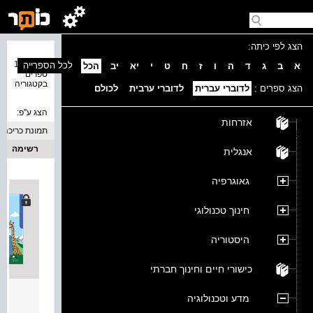
הצג לפי כיתה:
נמצאו 12
לכל הספרייה
א
ב
ג
ד
ה
ו
ז
ח
ט
י
יא
יב
הכל
ספרים
בקטגוריה
הצג ספרים :
לדוברי עברית
לדוברי ערבית
לכולם
הצג ע''פ:
אזרחות
תמונת כריכה
רשימה
אנגלית
גאוגרפיה
חינוך טכנולוגי
היסטוריה
כישורי חיים וחינוך חברתי
פלא ט
מדע וטכנולוגיה