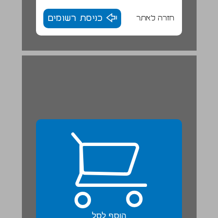
חזרה לאתר
כניסת רשומים
מִזֶרַע לְצֶמַח צָעִיר ... 23
הוסף לסל