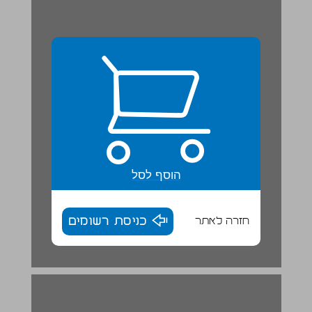
הוסף לסל
חזרה לאתר
כניסת רשומים
אוֹמָנוּת בַּצַלַחַת ... 16