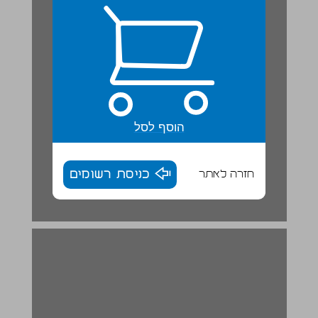
הוסף לסל
חזרה לאתר
כניסת רשומים
שׁוֹנִים אֲבָל דוֹמִים ... 13