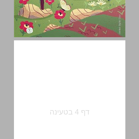
הַצְמָחִים שֶׁאֲנַחְנוּ אוֹכְלִים ... 5