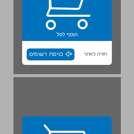
הוסף לסל
חזרה לאתר
כניסת רשומים
כַּסֶפֶת הַזְרָעִים הָעוֹלָמִית ... 29