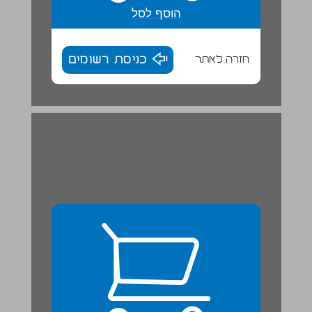
הוסף לסל
חזרה לאתר
כניסת רשומים
מָה קָרָה לַשָׂדֶה? ... 25