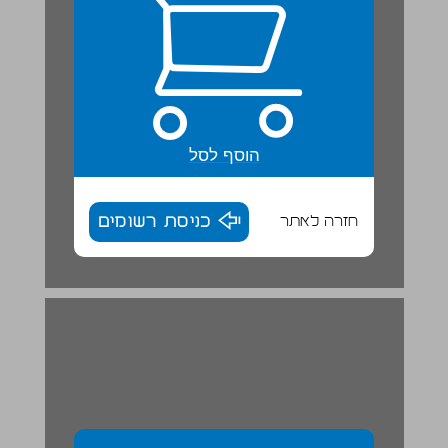
הוסף לסל
חזרה לאתר
כניסת רשומים
אֵיךְ נִרְאֶה הַצֶמַח הַשָׁלֵם? ... 12