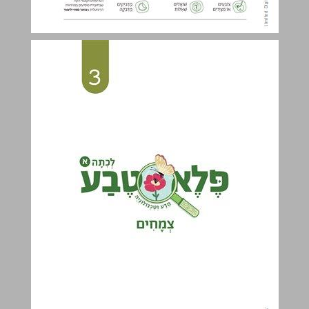
מָה בַּחוֹבֶרֶת? ... 2