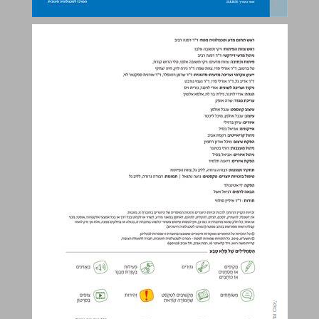
פֶּלֶא טֶבַע 3 צְמָחִים לְכִתָה א ... 0