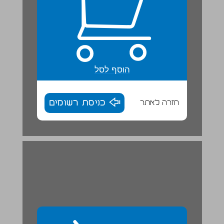
הוסף לסל
חזרה לאתר
כניסת רשומים
כַּסֶפֶת הַזְרָעִים שֶׁלָכֶם ... 30