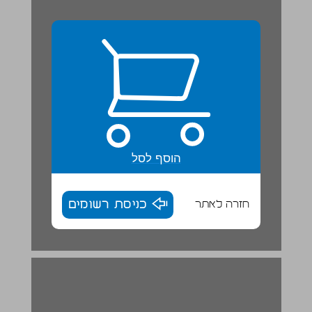
הוסף לסל
חזרה לאתר
כניסת רשומים
מִשְׂחַק דוֹמִינוֹ ... 15