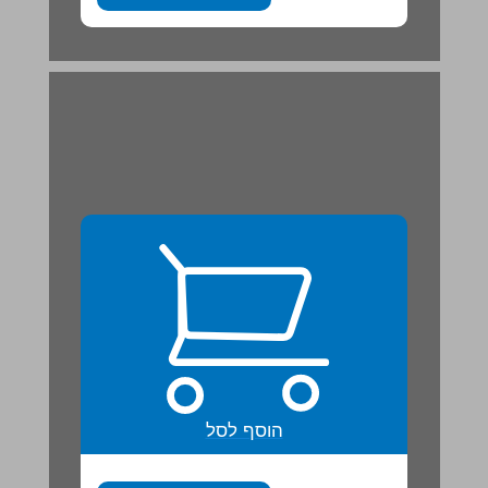
אֵיזֶה פֶּלֶא: זְרָעִים מֻפְלָאִים ... 21
הוסף לסל