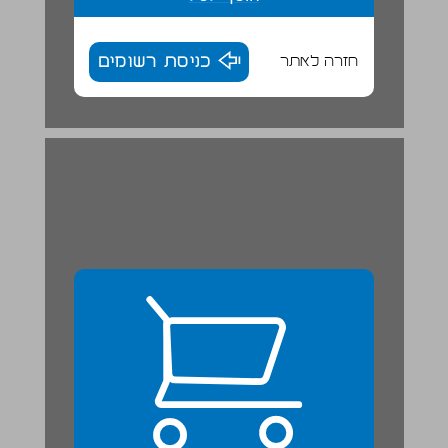
חזרה לאתר
כניסת רשומים
הַאִם יֵשׁ נְבָטִים בֶּחָצֵר? ... 24