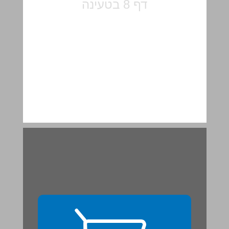
מִמָה מִתְפַּתֵחַ הַפְּרִי? ... 10