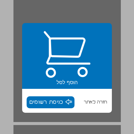
הוסף לסל
חזרה לאתר
כניסת רשומים
2. זְרָעִים וּנְבִיטָה ... 17