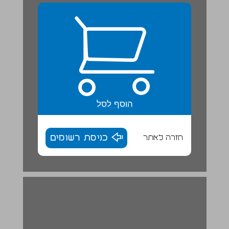
הוסף לסל
חזרה לאתר
כניסת רשומים
אוֹמָנוּת מִן הַטֶבַע ... 14