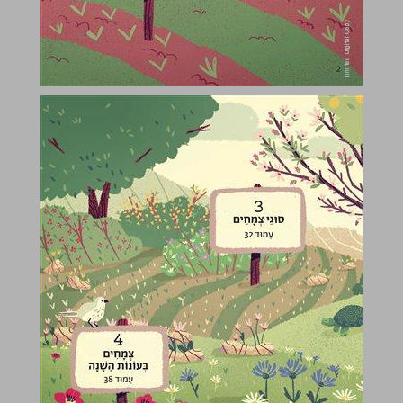
1. מִבְנֵה הַצֶמַח ... 4