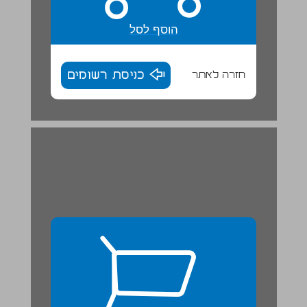
הוסף לסל
חזרה לאתר
כניסת רשומים
קֶסֶם שֶׁל עָצִיץ ... 26