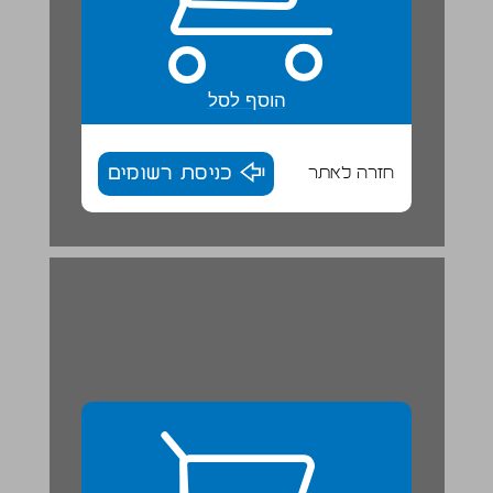
הוסף לסל
חזרה לאתר
כניסת רשומים
סִפּוּרָה שֶׁל חוֹקֶרֶת ... 28