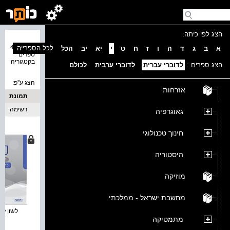
הצג לפי כיתה:
נמצאו 48
לכל הספרייה
א
ב
ג
ד
ה
ו
ז
ח
ט
י
יא
יב
הכל
ספרים
בקטגוריה
הצג ספרים :
לדוברי עברית
לדוברי ערבית
לכולם
הצג ע''פ:
אזרחות
תמונת
כריכה
רשימה
גאוגרפיה
חינוך טכנולוגי
היסטוריה
מוזיקה
מחשבת ישראל - ממלכתי
לשון לתיכ
מתמטיקה