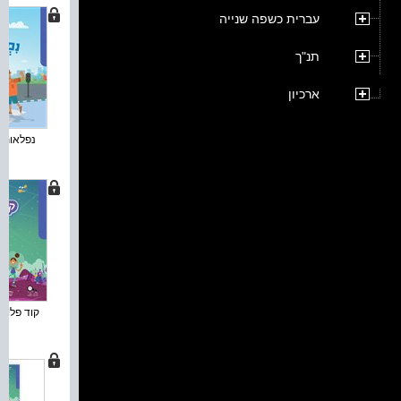
עברית כשפה שנייה
תנ"ך
ארכיון
נפלאות - 
קוד פלוס 