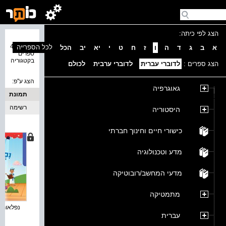
הצג לפי כיתה:
נמצאו 48
לכל הספרייה
א
ב
ג
ד
ה
ו
ז
ח
ט
י
יא
יב
הכל
ספרים
בקטגוריה
הצג ספרים :
לדוברי עברית
לדוברי ערבית
לכולם
הצג ע''פ:
גאוגרפיה
תמונת
כריכה
רשימה
היסטוריה
כישורי חיים וחינוך חברתי
מדע וטכנולוגיה
מדעי המחשב/רובוטיקה
מתמטיקה
נפלאות - 
עברית