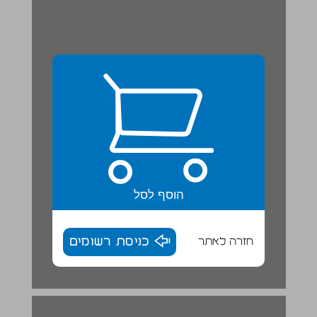
הוסף לסל
חזרה לאתר
כניסת רשומים
הפיוט וּנתנּה תֹּקף ... 17