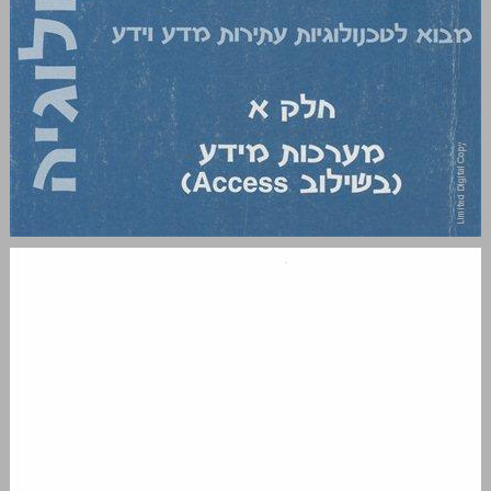
מבוא לטכנולוגיות עתירות מדע וידע חלק א מערכות מידע (בשילוב Access)‬ ... 0