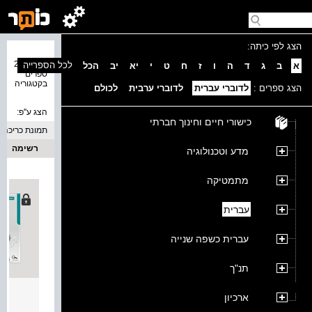
הצג לפי כיתה:
נמצאו 24
לכל הספרייה
א
ב
ג
ד
ה
ו
ז
ח
ט
י
יא
יב
הכל
ספרים
בקטגוריה
הצג ספרים :
לדוברי עברית
לדוברי ערבית
לכולם
הצג ע''פ:
כישורי חיים וחינוך חברתי
תמונת כריכה
רשימה
מדע וטכנולוגיה
מתמטיקה
עברית
עברית כשפה שנייה
תנ"ך
קסם וחברי
ארכיון