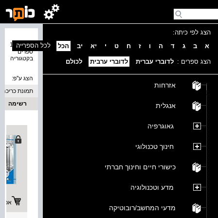
הצג לפי כיתה:
נמצאו 12
לכל הספרייה
א
ב
ג
ד
ה
ו
ז
ח
ט
י
יא
יב
הכל
ספרים
בקטגוריה
הצג ספרים :
לדוברי עברית
לדוברי ערבית
לכולם
הצג ע''פ:
אזרחות
תמונת כריכה
רשימה
אנגלית
גאוגרפיה
חינוך טכנולוגי
כישורי חיים וחינוך חברתי
מדע וטכנולוגיה
אפשרו
מדעי המחשב/רובוטיקה