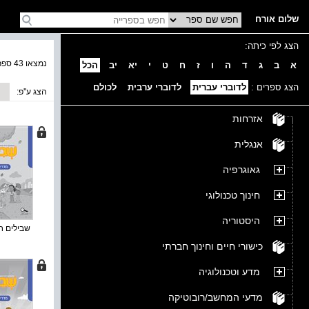
שלום אורח
הצג לפי כיתה:
נמצאו 43 ספרים בקטגוריה
א
ב
ג
ד
ה
ו
ז
ח
ט
י
יא
יב
הכל
הצג ספרים :
לדוברי עברית
לדוברי ערבית
לכולם
הצג ע''פ:
אזרחות
אנגלית
גאוגרפיה
חינוך טכנולוגי
היסטוריה
שבילים חד
כישורי חיים וחינוך חברתי
מדע וטכנולוגיה
מדעי המחשב/רובוטיקה