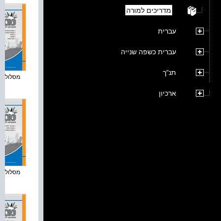
מדריכים למורה
עברית
עברית כשפה שנייה
תנ"ך
מסלולים פ
ארכיון
מסלולים פ