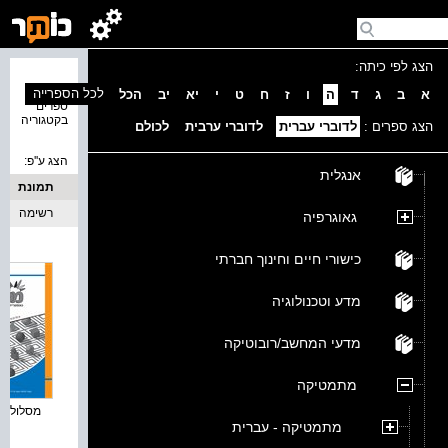
הצג לפי כיתה:
נמצאו 8
לכל הספרייה
א
ב
ג
ד
ה
ו
ז
ח
ט
י
יא
יב
הכל
ספרים
בקטגוריה
הצג ספרים :
לדוברי עברית
לדוברי ערבית
לכולם
הצג ע''פ:
אנגלית
תמונת
כריכה
רשימה
גאוגרפיה
כישורי חיים וחינוך חברתי
מדע וטכנולוגיה
מדעי המחשב/רובוטיקה
מתמטיקה
מסלולים פ
מתמטיקה - עברית