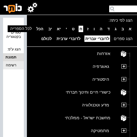
הצג לפי כיתה:
נמצאו 0
לכל הספרייה
א
ב
ג
ד
ה
ו
ז
ח
ט
י
יא
יב
הכל
ספרים
בקטגוריה
הצג ספרים :
לדוברי עברית
לדוברי ערבית
לכולם
הצג ע''פ:
אזרחות
תמונת
כריכה
רשימה
גאוגרפיה
היסטוריה
כישורי חיים וחינוך חברתי
מדע וטכנולוגיה
מחשבת ישראל - ממלכתי
מתמטיקה