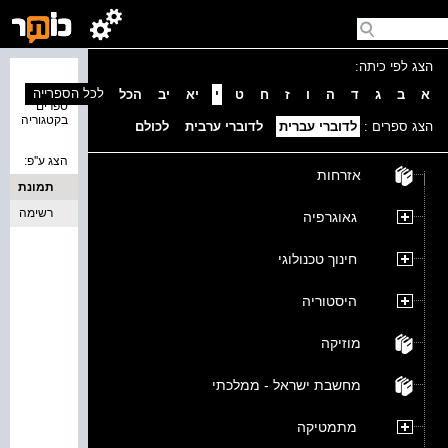
הצג לפי כיתה:
נמצאו 0
לכל הספרייה
א
ב
ג
ד
ה
ו
ז
ח
ט
י
יא
יב
הכל
ספרים
בקטגוריה
הצג ספרים :
לדוברי עברית
לדוברי ערבית
לכולם
הצג ע''פ:
אזרחות
תמונת
כריכה
רשימה
גאוגרפיה
חינוך טכנולוגי
היסטוריה
מוזיקה
מחשבת ישראל - ממלכתי
מתמטיקה