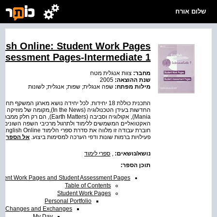
שלום אורח
lish Online: Student Work Pages
ssessment Pages-Intermediate 1
מחבר:
צוות אנגלית מטח
2005
שנת ההוצאה:
מילות מפתח:
שפה אנגלית; שפות; אנגלית; לשונות
התכנית כוללת 18 יחידות. לכל יחידה נושא מארגן המשקף ת:
אקולוג (Earth Matters), הם רק חלק ממבחר התכנים
האקטואליים המשמשים ללימוד ולתרגול מרכיבי השפה השונים.
החוב
פעילויות ברמות שונות ודפי הערכה למסימות ביצוע.
אל הספר
ספרי לימוד
,
נושא/נושאים:
תוכן הספר:
udent Work Pages and Student Assessment Pages
Table of Contents
Student Work Pages
Personal Portfolio
Changes and Exchanges
My Day