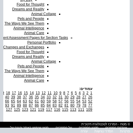
Food for Thought
Dreams and Reality
Animal Collage
Pets and People
The Ways We See Them
Animal Intelligence
Animal Care
udent Assessment Pages for Section Tasks
Personal Portfolio
Changes and Exchanges
Food for Thought
Dreams and Reality
Animal Collage
Pets and People
The Ways We See Them
Animal Intelligence
Animal Care
עמודים:
19
18
17
16
15
14
13
12
11
10
9
8
7
6
5
4
3
2
1
41
40
39
38
37
36
35
34
33
32
31
30
29
28
27
26
67
66
65
64
63
62
61
60
59
58
57
56
55
54
53
52
95
93
91
89
88
87
86
85
84
83
82
81
80
79
78
77
127
125
123
121
119
117
116
115
113
111
109
© מטח - המרכז לטכנולוגיה חינוכית
אינדקס הספרים
תקנון הספרייה
על הספרייה
תנאי שימוש באתר והגנה על
פרטיות
הסדרי נגישות
עזרה