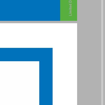
كتـاب لتعليــم الجغـرافيا ... 0