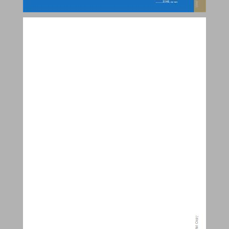
עולם התזונה בצמחים, בבעלי–חיים ובאדם ... 0