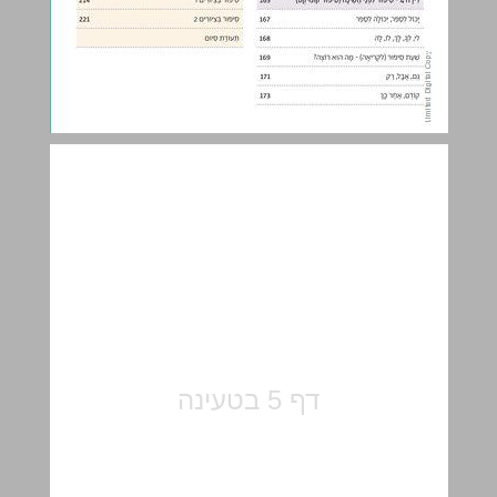
יחְִידהָ 1 - א עַד ת ... 5