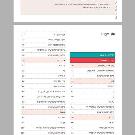
תוֹכֶן עִניְנָיִם ... 3