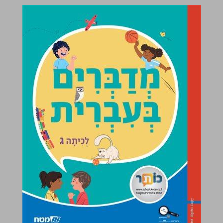
מדְבַּרְִים בְּעִבְרִית לְכִיתָה ג ... 0