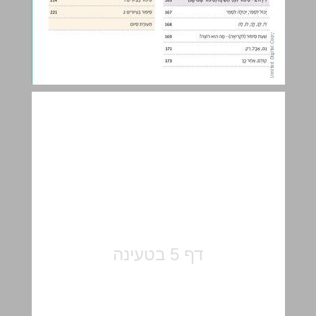
יחְִידהָ 1 - א עַד ת ... 5