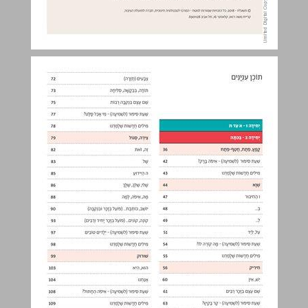
תוֹכֶן עִניְנָיִם ... 3