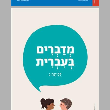
מדְבַּרְִים בְּעִבְרִית לְכִיתָה ג ... 0