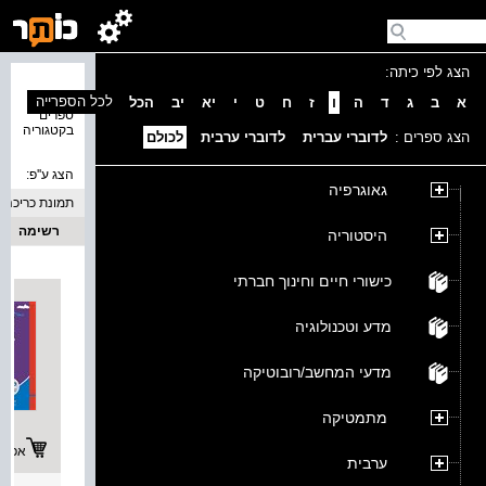
הצג לפי כיתה:
נמצאו 7
לכל הספרייה
א
ב
ג
ד
ה
ו
ז
ח
ט
י
יא
יב
הכל
ספרים
בקטגוריה
הצג ספרים :
לדוברי עברית
לדוברי ערבית
לכולם
הצג ע''פ:
גאוגרפיה
תמונת כריכה
רשימה
היסטוריה
כישורי חיים וחינוך חברתי
מדע וטכנולוגיה
מדעי המחשב/רובוטיקה
מתמטיקה
אפשרו
ערבית