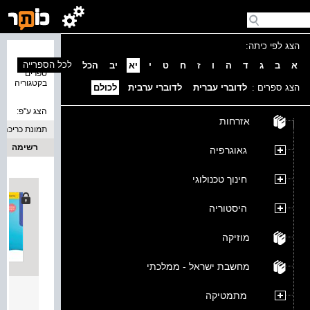
הצג לפי כיתה:
נמצאו 6
לכל הספרייה
א
ב
ג
ד
ה
ו
ז
ח
ט
י
יא
יב
הכל
ספרים
בקטגוריה
הצג ספרים :
לדוברי עברית
לדוברי ערבית
לכולם
הצג ע''פ:
אזרחות
תמונת כריכה
רשימה
גאוגרפיה
חינוך טכנולוגי
היסטוריה
מוזיקה
מחשבת ישראל - ממלכתי
מיקודית 
מתמטיקה