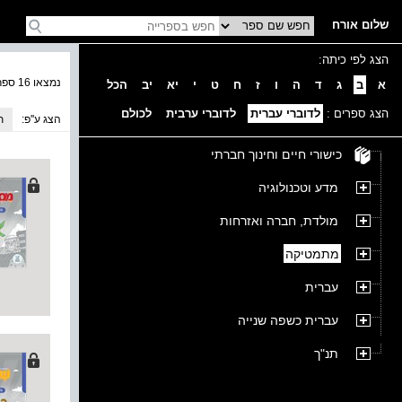
שלום אורח
הצג לפי כיתה:
נמצאו 16 ספרים בקטגוריה
א
ב
ג
ד
ה
ו
ז
ח
ט
י
יא
יב
הכל
הצג ספרים :
לדוברי עברית
לדוברי ערבית
לכולם
הצג ע''פ:
ת
כישורי חיים וחינוך חברתי
מדע וטכנולוגיה
מולדת, חברה ואזרחות
מתמטיקה
עברית
עברית כשפה שנייה
תנ"ך