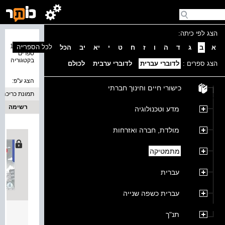
הצג לפי כיתה:
נמצאו 16
לכל הספרייה
א
ב
ג
ד
ה
ו
ז
ח
ט
י
יא
יב
הכל
ספרים
בקטגוריה
הצג ספרים :
לדוברי עברית
לדוברי ערבית
לכולם
הצג ע''פ:
כישורי חיים וחינוך חברתי
תמונת כריכה
רשימה
מדע וטכנולוגיה
מולדת, חברה ואזרחות
מתמטיקה
עברית
עברית כשפה שנייה
מסלולים חד
תנ"ך