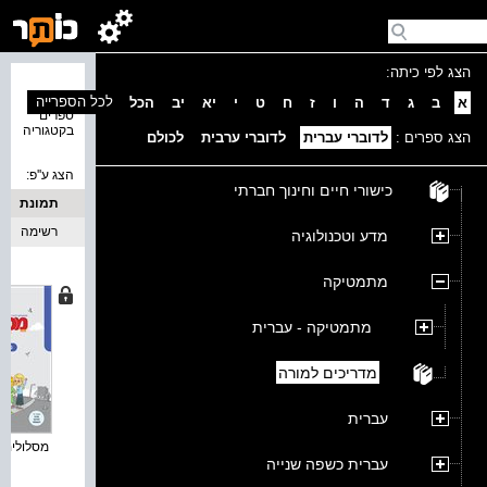
הצג לפי כיתה:
נמצאו 8
לכל הספרייה
א
ב
ג
ד
ה
ו
ז
ח
ט
י
יא
יב
הכל
ספרים
בקטגוריה
הצג ספרים :
לדוברי עברית
לדוברי ערבית
לכולם
הצג ע''פ:
כישורי חיים וחינוך חברתי
תמונת
כריכה
רשימה
מדע וטכנולוגיה
מתמטיקה
מתמטיקה - עברית
מדריכים למורה
עברית
מסלולים ח
עברית כשפה שנייה