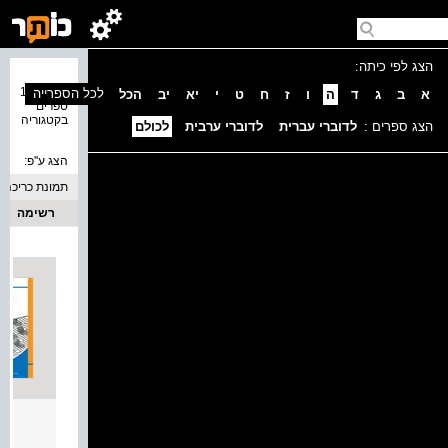
הצג לפי כיתה:
נמצאו 12
לכל הספרייה
א
ב
ג
ד
ה
ו
ז
ח
ט
י
יא
יב
הכל
ספרים
בקטגוריה
הצג ספרים :
לדוברי עברית
לדוברי ערבית
לכולם
הצג ע''פ:
תמונת כריכה
רשימה
מסלול