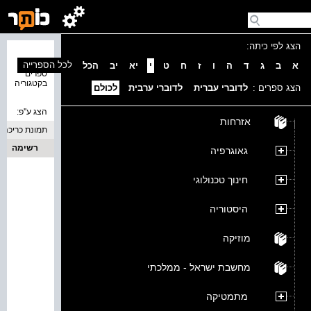
הצג לפי כיתה:
נמצאו 0
לכל הספרייה
א
ב
ג
ד
ה
ו
ז
ח
ט
י
יא
יב
הכל
ספרים
בקטגוריה
הצג ספרים :
לדוברי עברית
לדוברי ערבית
לכולם
הצג ע''פ:
אזרחות
תמונת כריכה
רשימה
גאוגרפיה
חינוך טכנולוגי
היסטוריה
מוזיקה
מחשבת ישראל - ממלכתי
מתמטיקה