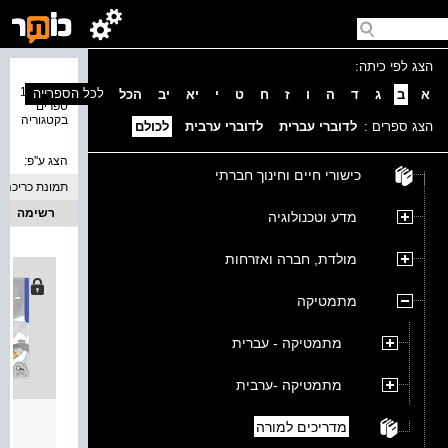
הצג לפי כיתה:
נמצאו 12
לכל הספרייה
א
ב
ג
ד
ה
ו
ז
ח
ט
י
יא
יב
הכל
ספרים
בקטגוריה
הצג ספרים :
לדוברי עברית
לדוברי ערבית
לכולם
הצג ע''פ:
כישורי חיים וחינוך חברתי
תמונת כריכה
רשימה
מדע וטכנולוגיה
מולדת, חברה ואזרחות
מתמטיקה
מתמטיקה - עברית
מתמטיקה -ערבית
مَساراتي للصف
מדריכים למורה