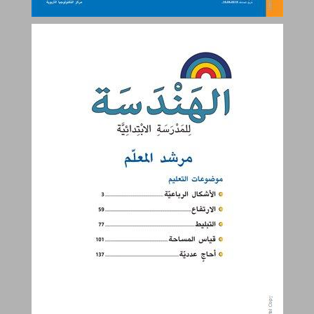
موضوعات التعليم ... 1
الهندسة للصفّ الخامس - مرشد المعلّم ... 0