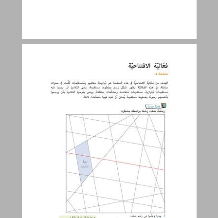
فعّاليّة الافتتاحيّة ... 22