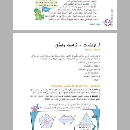
أ. المضلّعات – مراجعة وتعمّق ... 23