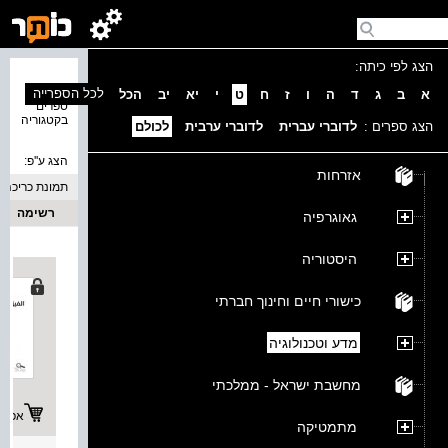
הצג לפי כיתה:
נמצאו 8
לכל הספרייה
א
ב
ג
ד
ה
ו
ז
ח
ט
י
יא
יב
הכל
ספרים
בקטגוריה
הצג ספרים :
לדוברי עברית
לדוברי ערבית
לכולם
הצג ע''פ:
אזרחות
תמונת כריכה
רשימה
גאוגרפיה
היסטוריה
כישורי חיים וחינוך חברתי
מדע וטכנולוגיה
מחשבת ישראל - ממלכתי
אפשרו
מתמטיקה