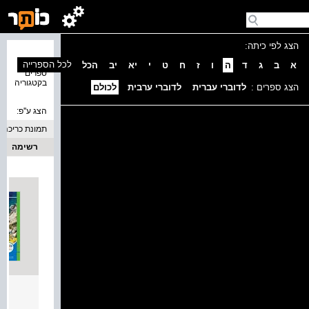
הצג לפי כיתה:
נמצאו 9
לכל הספרייה
א
ב
ג
ד
ה
ו
ז
ח
ט
י
יא
יב
הכל
ספרים
בקטגוריה
הצג ספרים :
לדוברי עברית
לדוברי ערבית
לכולם
הצג ע''פ:
תמונת כריכה
רשימה
גאוגר