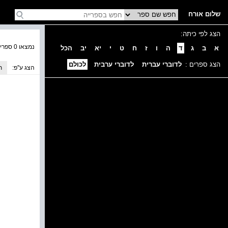
שלום אורח
הצג לפי כיתה:
נמצאו 0 ספרים בקטגוריה
א
ב
ג
ד
ה
ו
ז
ח
ט
י
יא
יב
הכל
הצג ספרים :
לדוברי עברית
לדוברי ערבית
לכולם
הצג ע''פ:
ת