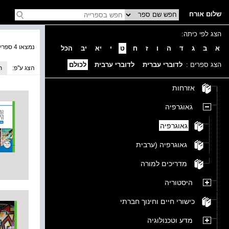
שלום אורח
הצג לפי כיתה:
נמצאו 4 ספרים בקטגוריה
א
ב
ג
ד
ה
ו
ז
ח
ט
י
יא
יב
הכל
הצג ספרים :
לדוברי עברית
לדוברי ערבית
לכולם
הצג ע''פ:
ת
אזרחות
גאוגרפיה
גאוגרפיה
גאוגרפיה (ערבית
מדריכים למורה
היסטוריה
כישורי חיים וחינוך חברתי
מדע וטכנולוגיה