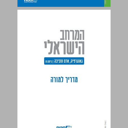
המרחב הישראלי – מגזין גאוגרפי לכיתה ט - מדריך למורה ... 0