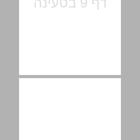
תוכן הכתבות והמדורים והמלצות לדרכי הוראה-למידה ... 10