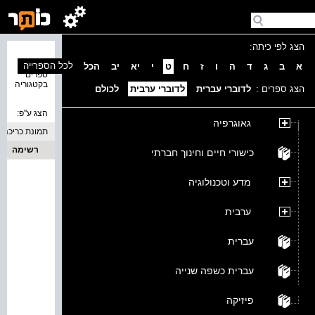
הצג לפי כיתה:
נמצאו 0
לכל הספרייה
א
ב
ג
ד
ה
ו
ז
ח
ט
י
יא
יב
הכל
ספרים
בקטגוריה
הצג ספרים :
לדוברי עברית
לדוברי ערבית
לכולם
הצג ע''פ:
גאוגרפיה
תמונת כריכה
רשימה
כישורי חיים וחינוך חברתי
מדע וטכנולוגיה
ערבית
עברית
עברית כשפה שנייה
פיזיקה