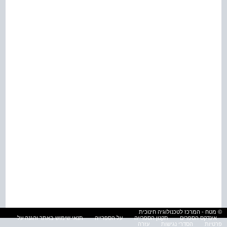
© מטח - המרכז לטכנולוגיה חינוכית
אינדקס הספרים
תקנון הספרייה
על הספרייה
תנאי שימוש באתר והגנה על
פרטיות
הסדרי נגישות
עזרה