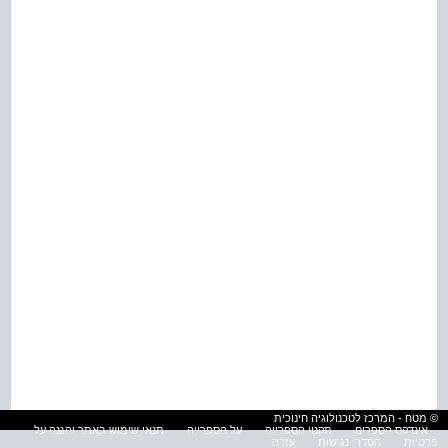
© מטח - המרכז לטכנולוגיה חינוכית
אינדקס הספרים
תקנון הספרייה
על הספרייה
תנאי שימוש באתר והגנה על
פרטיות
הסדרי נגישות
עזרה