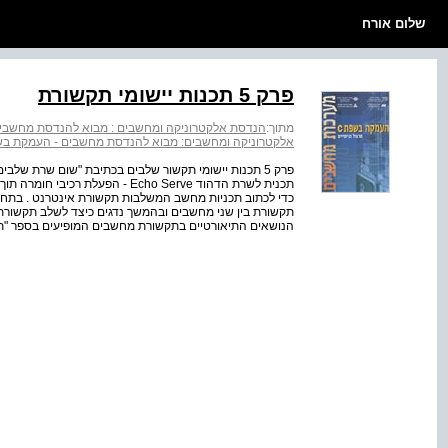
שלום אורח
פרק 5 תכנות יישומי תקשורת
מתוך:
הנדסת אלקטרוניקה ומחשבים : מבוא להנדסת מחשבים-העמקה בשפת C-תרגול 
אלקטרוניקה ומחשבים: מבוא להנדסת מחשבים - העמקת בשפת ‭- C‬ תרגול וניסויים (43418
פרק 5 תכנות יישומי תקשור שלבים בכתיבת "שום שרת שלב
תכנית לשרת הדהוד Echo Serve - 
כדי לכתוב תכניות מחשב המשלבות תקשורת אינטרנט . בתח
תקשורת בין שני מחשבים ובהמשך נדגים כיצד לשלב תקשורת 
הנושאים התיאורטיים בתקשורת מחשבים המופיעים בספר "ת