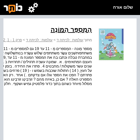
שלום אורח
הַמִסְפָּר הַמוֹנֶה
מתוך:
עולמות : לכיתה ד
>
עולמות : לכיתה ד
>
פרק 1 - 1, 2, 3… ספורט
העצם המתאימים . א . שמונֶה עשרֶה תרגילים / תחרויות ב . ש
הספורט האלה ? אם כן, באיזה מהם ? זוֹרְבִּינְג זוֹרבֵּינג 
מסלול מיוחד כשהם בתוך כדור פלסטיק גמיש ושקוף . חלק מכד