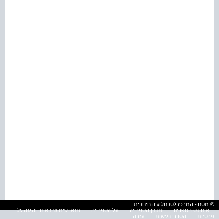
© מטח - המרכז לטכנולוגיה חינוכית
אינדקס הספרים
תקנון הספרייה
על הספרייה
תנאי שימוש באתר והגנה על
פרטיות
הסדרי נגישות
עזרה