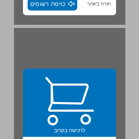
חזרה לאתר
כניסת רשומים
פֵּלֵה ואַמְבָּפֶּה - אלופי הכדורגל | טקסט מידע ... 22
לרכישה בקרוב