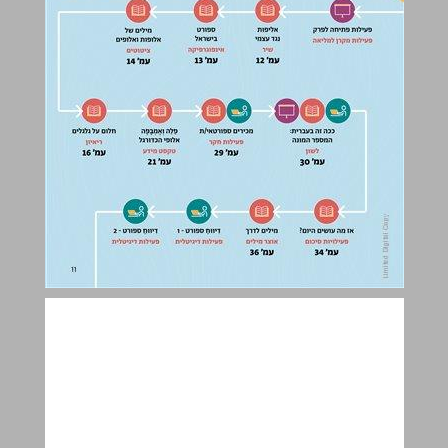
אַלִּיפוּת נֶגֶד עַצְמִי | שיר ... 12