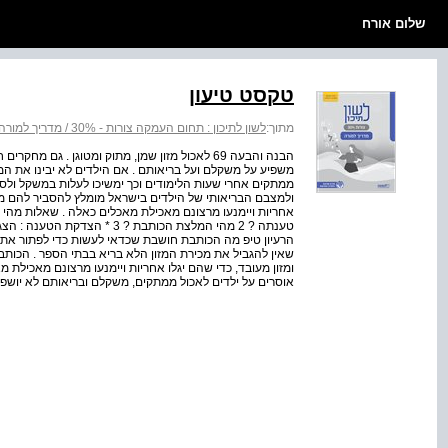
שלום אורח
טקסט טיעון
מתוך:
לשון לתיכון : תחום העמקה צורות - 30% / מדריך למורה
הבנה והבעה 69 לאכול מזון שמן, מתוק ומטוגן . ג
משפיע על משקלם ועל בריאותם . אם הילדים לא יבינו את המ
ממתקים אחרי שעות הלימודים וכך ימשיכו לעלות במשקל ולס
ולמצבם הבריאותי של הילדים בישראל מומלץ להסביר להם מה
טענתה ? 2 מהי המלצת הכותבת ? 
הרעיון טיפ מה הכותבת חושבת שכדאי לעשות כדי לפתור את
שאין להגביל את מכירת המזון הלא בריא בבתי הספר . הכו
ומזון מעובד, כדי שהם יגלו אחריות ויימנעו מרצונם מאכילת
אוסרים על ילדים לאכול ממתקים, משקלם ובריאותם לא יושפע