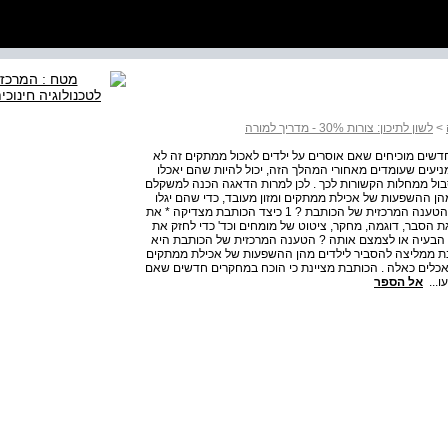
>
לשון לתיכון: צורות 30% - מדריך למורה
ם מחקרים חדשים מוכיחים שאם אוסרים על ילדים לאכול ממתקים זה לא
ניעים שעומדים מאחורי המהלך הזה, יכול להיות שהם יאכלו
בול ממחלות הקשורות לכך . לכן למרות הדאגה הכנה למשקלם
ן ההשפעות של אכילת ממתקים ומזון מעובד, כדי שהם יגלו
אחריות ויימנעו מרצונם מאכילת מאכלים כאלה . שאלות מהי הטענה המרכזית של הכותבת ? 1 כיצד הכותבת מצדיקה * את
3 * הצדקת הטענה : הצגת הסבר, דוגמה, מחקר, ציטוט של מומחים וכד' כדי לחזק את
 הבעיה או לצמצם אותה ? הטענה המרכזית של הכותבת היא
תבת ממליצה להסביר לילדים מהן ההשפעות של אכילת ממתקים
 מאכלים כאלה . הכותבת מציינת כי הוכח במחקרים חדשים שאם
ו...
אל הספר