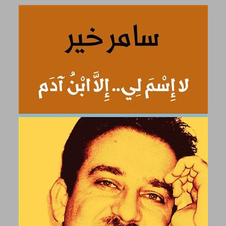
لا اسم لِي: الاَّ ابن اّدم- سامر خير: الاعمال الشعرية الناجزة ... 0