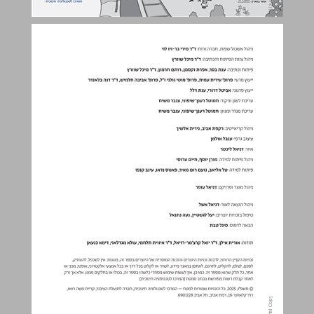
יַחַד בְּיִשְׂרָאֵל: מולדת, חברה ואזרחות כיתה ד - מדריך למורה ... 0