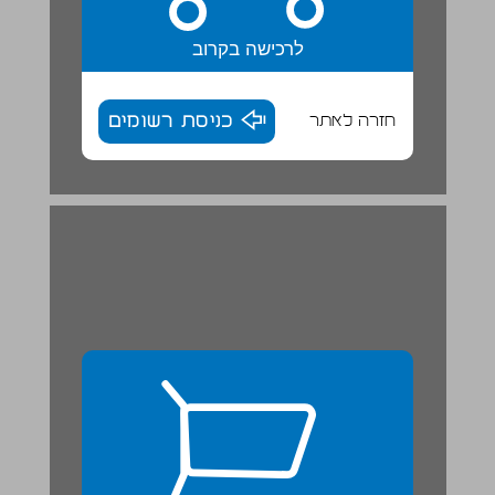
לרכישה בקרוב
חזרה לאתר
כניסת רשומים