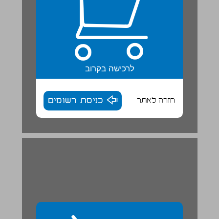
לרכישה בקרוב
חזרה לאתר
כניסת רשומים