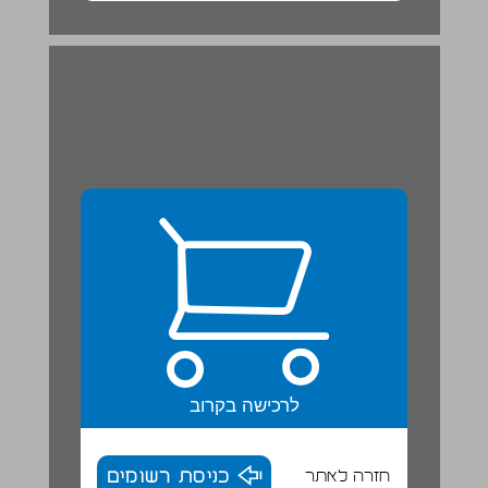
לרכישה בקרוב
חזרה לאתר
כניסת רשומים