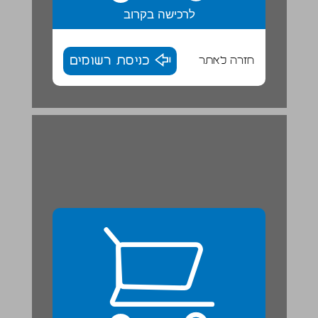
לרכישה בקרוב
חזרה לאתר
כניסת רשומים