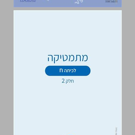
עכשיו מתמטיקה כיתה ח - חלק 2 ... 0